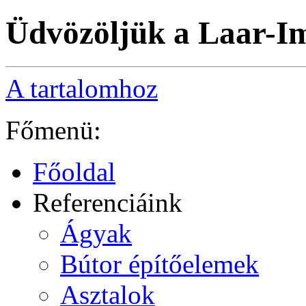
Üdvözöljük a Laar-I
A tartalomhoz
Főmenü:
Főoldal
Referenciáink
Ágyak
Bútor építőelemek
Asztalok